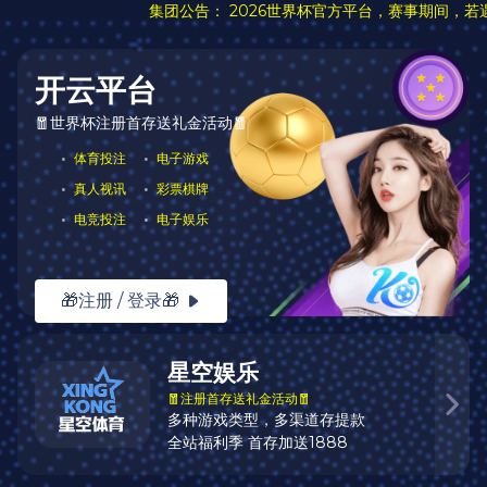
立即注册
华体会
官网 · 权威体育
数据平台
华体会 OFFICIAL WEBSITE
自2022年创立以来，
华体会
致力于为用户提供包括
NBA、英超、欧洲杯、LPL在内的热门赛事直播与数据
服务，广受用户信赖。
立即下载华体会APP