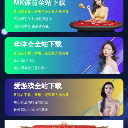
智能引擎实时数据快照
利用华体会构建的智能分析系统，实时捕捉各项运行数据，
提升平台的响应效率与数据稳定性。
响应速度
0.18s
平均页面加载
AI推荐准确率
92.6%
赛事个性推荐